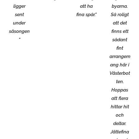
ligger
att ha
byarna.
sent
fina spår."
Så roligt
under
att det
säsongen
finns ett
"
sådant
fint
arrangem
ang här i
Västerbot
ten.
Hoppas
att flera
hittar hit
och
deltar.
Jättefina