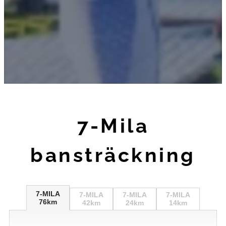
7-Mila
bansträckning
7-MILA
7-MILA
7-MILA
7-MILA
76km
42km
24km
14km