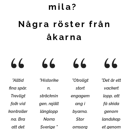
morgondagen
mila?
gör dessutom att
förutsättningarna
försämras
Några röster från
ytterligare,
vilket innebär
åkarna
att vi som
arrangörer
tyvärr inte kan
genomföra
loppet på ett
säkert...
"Alltid
"Historike
"Otroligt
"Det är ett
fina spår.
n,
stort
vackert
Trevligt
sträcknin
engagem
lopp, att
folk vid
gen, rejält
ang i
få skida
kontroller
långlopp
byarna.
genom
na. Bra
Norra
Stor
landskap
att det
Sverige "
omsorg
et genom