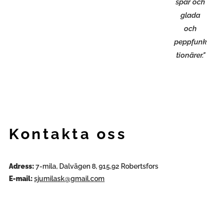
spår och
glada
och
peppfunk
tionärer."
Kontakta oss
Adress:
7-mila, Dalvägen 8, 915,92 Robertsfors
E-mail:
sjumilask@gmail.com