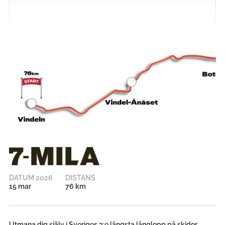
DATUM 2026
DISTANS
15 mar
76 km
Utmana dig själv i Sveriges 3:e längsta långlopp på skidor.