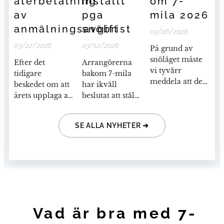
återbetalning
inställt
om 7-
av
pga
mila 2026
anmälningsavgift
snöbrist
03/06/2026
03/22/2026
03/12/2026
På grund av
snöläget måste
Efter det
Arrangörerna
vi tyvärr
tidigare
bakom 7-mila
meddela att det
beskedet om att
har ikväll
traditionella 7-
årets upplaga av
beslutat att ställa
milaloppet med
7-mila ställs in
in tävlingen.
sträckningen
har styrelsen nu
Beslutet har
mellan Vindeln-
SE ALLA NYHETER ➜
haft ett
fattats efter en
Robertsfors inte
uppföljande
vecka med
går att
möte och fattat
ovanligt varmt
genomföra.
beslut kring
väder som lett
hanteringen av
till kraftig
anmälningsavgifterna.
snöbrist i
spåren.
Prognosen om
Vad är bra med 7-
regn under