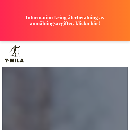
ooooooooooo
ooooooooooo
ooooooooooo
Information kring återbetalning av
ooooooooooo
anmälningsavgifter, klicka här!
ooooooooooo