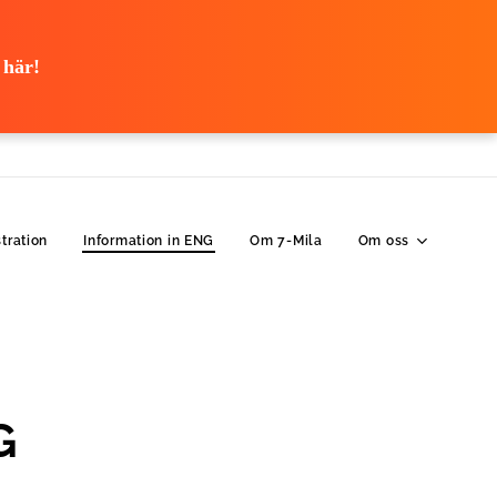
 här!
tration
Information in ENG
Om 7-Mila
Om oss
G