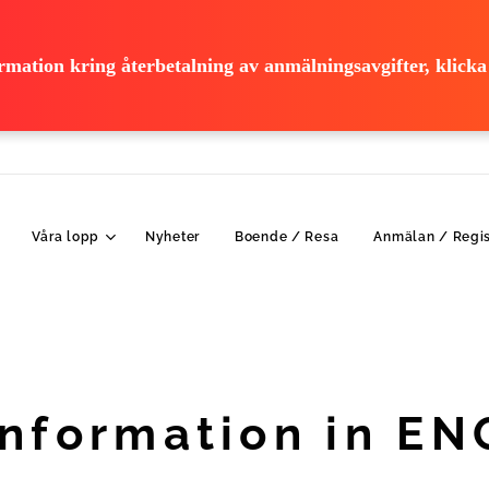
rmation kring återbetalning av anmälningsavgifter, klicka
Våra lopp
Nyheter
Boende / Resa
Anmälan / Regis
Information in EN