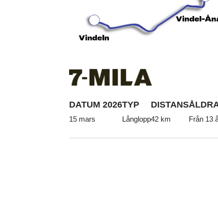
DATUM 2026
TYP
DISTANS
ÅLDRA
15 mars
Långlopp
42 km
Från 13 