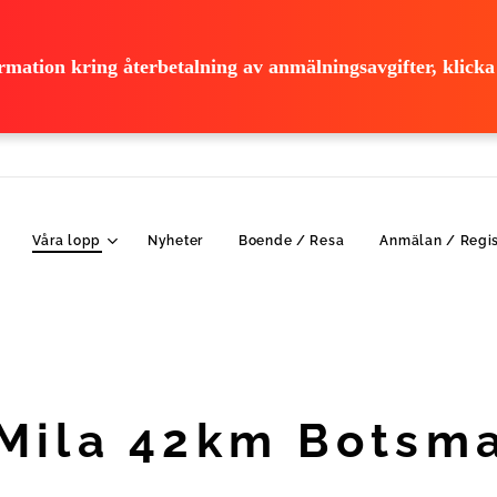
rmation kring återbetalning av anmälningsavgifter, klicka
Våra lopp
Nyheter
Boende / Resa
Anmälan / Regis
Mila 42km Botsm