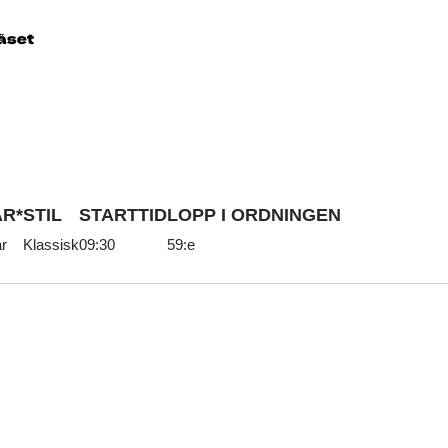
R*
STIL
STARTTID
LOPP I ORDNINGEN
år
Klassisk
09:30
59:e