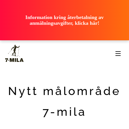
ooooooooooo
ooooooooooo
ooooooooooo
Information kring återbetalning av
ooooooooooo
anmälningsavgifter, klicka här!
ooooooooooo
Nytt målområde
7-mila