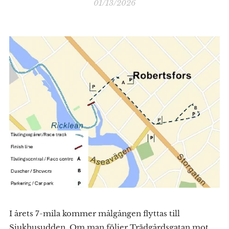
01/13/2026
I årets 7-mila kommer målgången flyttas till
Sjukhusudden. Om man följer Trädgårdsgatan mot